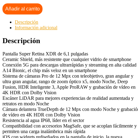
Añadir al carrito
Descripción
Información adicional
Descripción
Pantalla Super Retina XDR de 6,1 pulgadas
Ceramic Shield, más resistente que cualquier vidrio de smartphone
Conexión 5G para descargas ultrarrápidas y streaming en alta calidad
A14 Bionic, el chip más veloz en un smartphone
Sistema de cámaras Pro de 12 Mpx con teleobjetivo, gran angular y
ultra gran angular, rango de zoom óptico x5, modo Noche, Deep
Fusion, HDR Inteligente 3, Apple ProRAW y grabación de vídeo en
4K HDR con Dolby Vision
Escáner LiDAR para mejores experiencias de realidad aumentada y
retratos en modo Noche
Cámara delantera TrueDepth de 12 Mpx con modo Noche y grabació
de vídeo en 4K HDR con Dolby Vision
Resistencia al agua IP68, líder en el sector
Compatibilidad con accesorios MagSafe, que se acoplan fácilmente y
permiten una carga inalámbrica más rápida
iOS con widgets rediseñados en la pantalla de inicio, la nueva