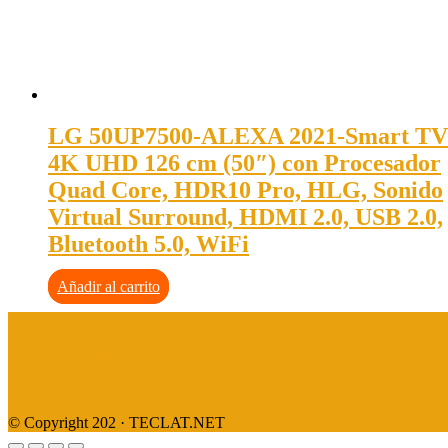
LG 50UP7500-ALEXA 2021-Smart TV
4K UHD 126 cm (50″) con Procesador
Quad Core, HDR10 Pro, HLG, Sonido
Virtual Surround, HDMI 2.0, USB 2.0,
Bluetooth 5.0, WiFi
Añadir al carrito
Aviso legal
Política de privacidad
Política de cookies
© Copyright 202 · TECLAT.NET