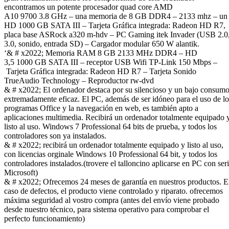
encontramos un potente procesador quad core AMD
A10 9700 3.8 GHz – una memoria de 8 GB DDR4 – 2133 mhz – un
HD 1000 GB SATA III – Tarjeta Gráfica integrada: Radeon HD R7,
placa base ASRock a320 m-hdv – PC Gaming itek Invader (USB 2.0
3.0, sonido, entrada SD) – Cargador modular 650 W alantik.
‘& # x2022; Memoria RAM 8 GB 2133 MHz DDR4 – HD
3,5 1000 GB SATA III – receptor USB Wifi TP-Link 150 Mbps –
Tarjeta Gráfica integrada: Radeon HD R7 – Tarjeta Sonido
TrueAudio Technology – Reproductor rw-dvd
& # x2022; El ordenador destaca por su silencioso y un bajo consum
extremadamente eficaz. El PC, además de ser idóneo para el uso de lo
programas Office y la navegación en web, es también apto a
aplicaciones multimedia. Recibirá un ordenador totalmente equipado 
listo al uso. Windows 7 Professional 64 bits de prueba, y todos los
controladores son ya instalados.
& # x2022; recibirá un ordenador totalmente equipado y listo al uso,
con licencias orginale Windows 10 Professional 64 bit, y todos los
controladores instalados.(trovere el talloncino aplicarse en PC con ser
Microsoft)
& # x2022; Ofrecemos 24 meses de garantía en nuestros productos. 
caso de defectos, el producto viene controlado y riparato. ofrecemos
máxima seguridad al vostro compra (antes del envío viene probado
desde nuestro técnico, para sistema operativo para comprobar el
perfecto funcionamiento)