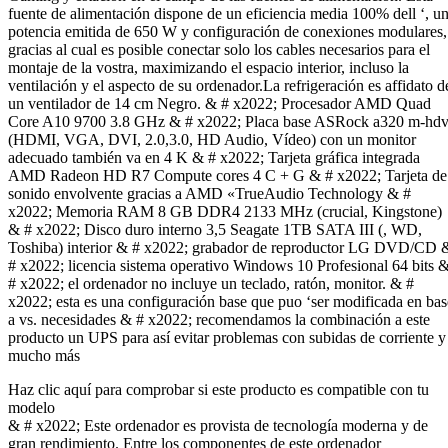
fuente de alimentación dispone de un eficiencia media 100% dell ‘, u
potencia emitida de 650 W y configuración de conexiones modulares,
gracias al cual es posible conectar solo los cables necesarios para el
montaje de la vostra, maximizando el espacio interior, incluso la
ventilación y el aspecto de su ordenador.La refrigeración es affidato d
un ventilador de 14 cm Negro. & # x2022; Procesador AMD Quad
Core A10 9700 3.8 GHz & # x2022; Placa base ASRock a320 m-hd
(HDMI, VGA, DVI, 2.0,3.0, HD Audio, Vídeo) con un monitor
adecuado también va en 4 K & # x2022; Tarjeta gráfica integrada
AMD Radeon HD R7 Compute cores 4 C + G & # x2022; Tarjeta de
sonido envolvente gracias a AMD «TrueAudio Technology & #
x2022; Memoria RAM 8 GB DDR4 2133 MHz (crucial, Kingstone)
& # x2022; Disco duro interno 3,5 Seagate 1TB SATA III (, WD,
Toshiba) interior & # x2022; grabador de reproductor LG DVD/CD 
# x2022; licencia sistema operativo Windows 10 Profesional 64 bits 
# x2022; el ordenador no incluye un teclado, ratón, monitor. & #
x2022; esta es una configuración base que puo ‘ser modificada en bas
a vs. necesidades & # x2022; recomendamos la combinación a este
producto un UPS para así evitar problemas con subidas de corriente y
mucho más
Haz clic aquí para comprobar si este producto es compatible con tu
modelo
& # x2022; Este ordenador es provista de tecnología moderna y de
gran rendimiento. Entre los componentes de este ordenador