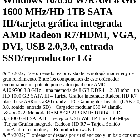
Windows 10/650 W/RAM 8 GB
1600 MHz/HD 1TB SATA
III/tarjeta gráfica integrada
AMD Radeon R7/HDMI, VGA,
DVI, USB 2.0,3.0, entrada
SSD/reproductor LG
& # x2022; Este ordenador es provista de tecnología moderna y de
gran rendimiento. Entre los componentes de este ordenador
encontramos un potente procesador quad core AMD
A10 9700 3.8 GHz – una memoria de 8 GB DDR4 – 2133 mhz – un
HD 1000 GB SATA III – Tarjeta Gráfica integrada: Radeon HD R7,
placa base ASRock a320 m-hdv – PC Gaming itek Invader (USB 2.0
3.0, sonido, entrada SD) – Cargador modular 650 W alantik.
‘& # x2022; Memoria RAM 8 GB 2133 MHz DDR4 – HD
3,5 1000 GB SATA III – receptor USB Wifi TP-Link 150 Mbps –
Tarjeta Gráfica integrada: Radeon HD R7 – Tarjeta Sonido
TrueAudio Technology – Reproductor rw-dvd
& # x2022; El ordenador destaca por su silencioso y un bajo consum