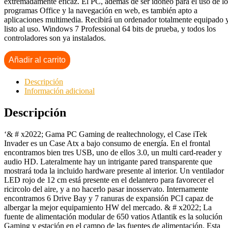
extremadamente eficaz. El PC, además de ser idóneo para el uso de lo
programas Office y la navegación en web, es también apto a
aplicaciones multimedia. Recibirá un ordenador totalmente equipado 
listo al uso. Windows 7 Professional 64 bits de prueba, y todos los
controladores son ya instalados.
Añadir al carrito
Descripción
Información adicional
Descripción
‘& # x2022; Gama PC Gaming de realtechnology, el Case iTek
Invader es un Case Atx a bajo consumo de energía. En el frontal
encontramos bien tres USB, uno de ellos 3.0, un multi card-reader y
audio HD. Lateralmente hay un intrigante pared transparente que
mostrará toda la incluido hardware presente al interior. Un ventilador
LED rojo de 12 cm está presente en el delantero para favorecer el
ricircolo del aire, y a no hacerlo pasar inosservato. Internamente
encontramos 6 Drive Bay y 7 ranuras de expansión PCI capaz de
albergar la mejor equipamiento HW del mercado. & # x2022; La
fuente de alimentación modular de 650 vatios Atlantik es la solución
Gaming y estación en el campo de las fuentes de alimentación. Esta