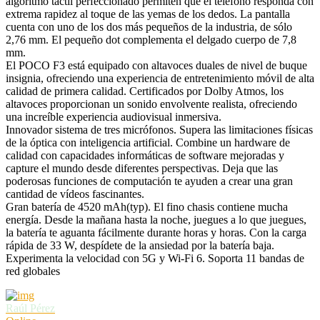
algoritmo táctil perfeccionado permiten que el teléfono responda con
extrema rapidez al toque de las yemas de los dedos. La pantalla
cuenta con uno de los dos más pequeños de la industria, de sólo
2,76 mm. El pequeño dot complementa el delgado cuerpo de 7,8
mm.
El POCO F3 está equipado con altavoces duales de nivel de buque
insignia, ofreciendo una experiencia de entretenimiento móvil de alta
calidad de primera calidad. Certificados por Dolby Atmos, los
altavoces proporcionan un sonido envolvente realista, ofreciendo
una increíble experiencia audiovisual inmersiva.
Innovador sistema de tres micrófonos. Supera las limitaciones físicas
de la óptica con inteligencia artificial. Combine un hardware de
calidad con capacidades informáticas de software mejoradas y
capture el mundo desde diferentes perspectivas. Deja que las
poderosas funciones de computación te ayuden a crear una gran
cantidad de vídeos fascinantes.
Gran batería de 4520 mAh(typ). El fino chasis contiene mucha
energía. Desde la mañana hasta la noche, juegues a lo que juegues,
la batería te aguanta fácilmente durante horas y horas. Con la carga
rápida de 33 W, despídete de la ansiedad por la batería baja.
Experimenta la velocidad con 5G y Wi-Fi 6. Soporta 11 bandas de
red globales
Raúl Pérez