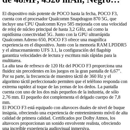
El dispositivo más potente de POCO hasta la fecha, POCO F3,
cuenta con el procesador Qualcomm Snapdragon 870 5G, que
incluye una CPU Qualcomm Kryo 585 mejorada con una velocidad
de reloj de núcleo principal de hasta 3,2 GHz, así como la
rapidísima conectividad 5G. Junto con la GPU ultrarrápida
Qualcomm Adreno 650, POCO F3 ofrece una magnífica
experiencia en el dispositivo. Junto con la memoria RAM LPDDR5
y el almacenamiento UFS 3.1, la configuración del flagship
garantiza velocidades de lectura y escritura más rápidas para la
multitarea.
La alta tasa de refresco de 120 Hz del POCO F3 proporciona una
fluidez sin precedentes en los juegos en la gran pantalla de 6,67″.
Por su parte, la frecuencia de muestreo táctil de 360 Hz y el
algoritmo táctil perfeccionado permiten que el teléfono responda con
extrema rapidez al toque de las yemas de los dedos. La pantalla
cuenta con uno de los dos más pequeños de la industria, de sólo
2,76 mm. El pequeño dot complementa el delgado cuerpo de 7,8
mm.
El POCO F3 está equipado con altavoces duales de nivel de buque
insignia, ofreciendo una experiencia de entretenimiento móvil de alta
calidad de primera calidad. Certificados por Dolby Atmos, los
altavoces proporcionan un sonido envolvente realista, ofreciendo
una increíble experiencia audiovisual inmersiva.