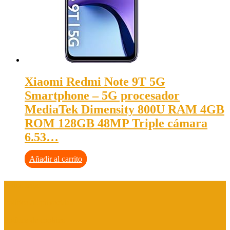
Xiaomi Redmi Note 9T 5G
Smartphone – 5G procesador
MediaTek Dimensity 800U RAM 4GB
ROM 128GB 48MP Triple cámara
6.53…
Añadir al carrito
Aviso legal
Política de privacidad
Política de cookies