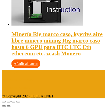
Minería Rig marco caso, kyerivs aire
libre minero mining Rig marco caso
hasta 6 GPU para BTC LTC Eth
ethereum etc. zcash Monero
Añadir al carrito
Aviso legal
Política de privacidad
Política de cookies
© Copyright 202 · TECLAT.NET