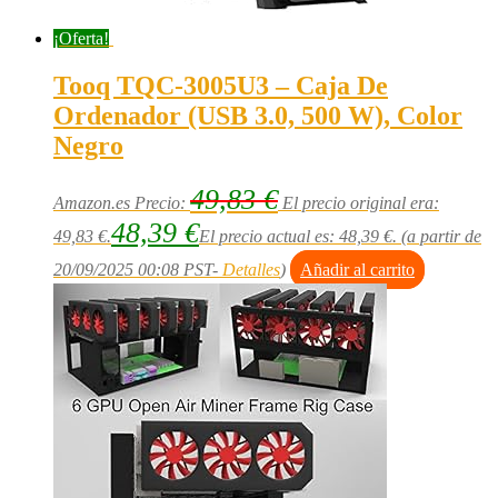
¡Oferta!
Tooq TQC-3005U3 – Caja De
Ordenador (USB 3.0, 500 W), Color
Negro
49,83
€
Amazon.es Precio:
El precio original era:
48,39
€
49,83 €.
El precio actual es: 48,39 €.
(a partir de
20/09/2025 00:08 PST-
Detalles
)
Añadir al carrito