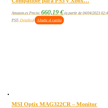
Compatible para PS5 y Xbox…
660,19
€
Amazon.es Precio:
(a partir de 04/04/2023 02:
PST-
Detalles
)
Añadir al carrito
MSI Optix MAG322CR – Monitor