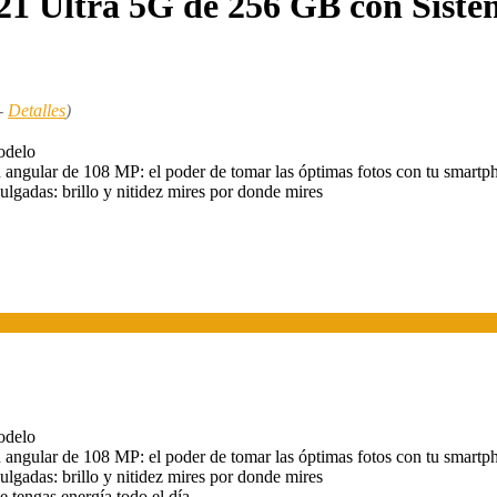
 Ultra 5G de 256 GB con Siste
T-
Detalles
)
odelo
 angular de 108 MP: el poder de tomar las óptimas fotos con tu smartp
das: brillo y nitidez mires por donde mires
odelo
 angular de 108 MP: el poder de tomar las óptimas fotos con tu smartp
das: brillo y nitidez mires por donde mires
 tengas energía todo el día