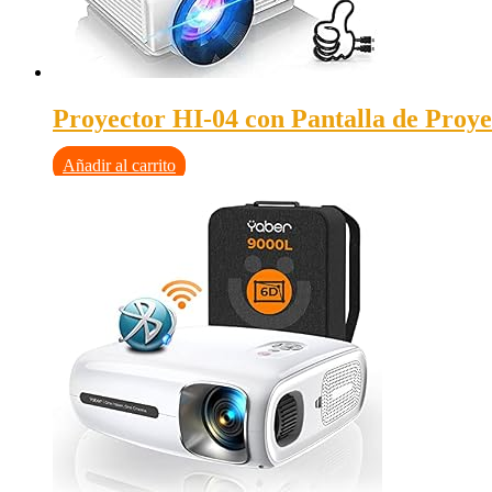
Proyector HI-04 con Pantalla de Proy
Añadir al carrito