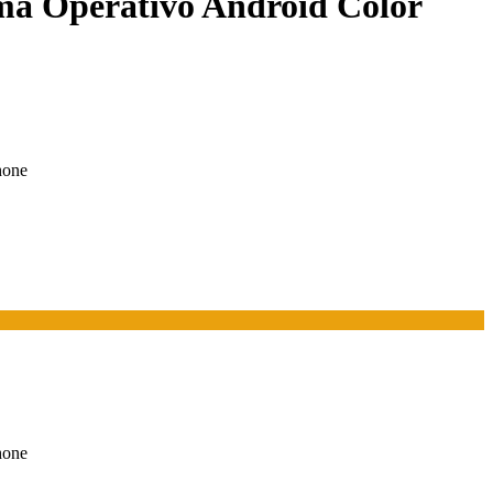
ma Operativo Android Color
hone
hone