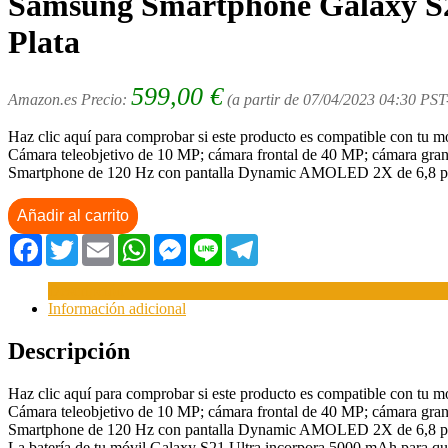
Samsung Smartphone Galaxy S21
Plata
599,00
€
Amazon.es Precio:
(a partir de 07/04/2023 04:30 PS
Haz clic aquí para comprobar si este producto es compatible con tu m
Cámara teleobjetivo de 10 MP; cámara frontal de 40 MP; cámara gran
Smartphone de 120 Hz con pantalla Dynamic AMOLED 2X de 6,8 pulga
Añadir al carrito
Facebook
Twitter
Email
WhatsApp
Messenger
Line
Telegram
Descripción
Información adicional
Descripción
Haz clic aquí para comprobar si este producto es compatible con tu m
Cámara teleobjetivo de 10 MP; cámara frontal de 40 MP; cámara gran
Smartphone de 120 Hz con pantalla Dynamic AMOLED 2X de 6,8 pulga
La batería de tu móvil Galaxy S21 Ultra incorpora 5000 mAh para que