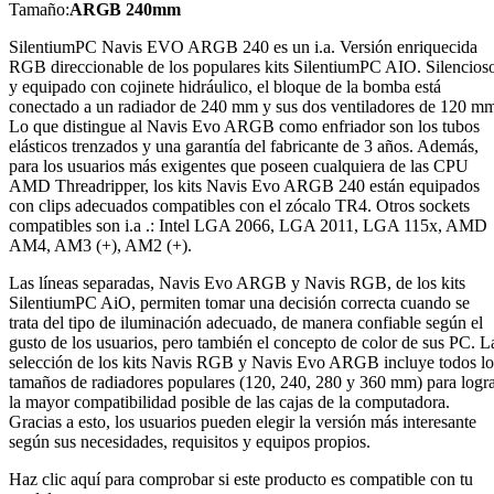
Tamaño:
ARGB 240mm
SilentiumPC Navis EVO ARGB 240 es un i.a. Versión enriquecida
RGB direccionable de los populares kits SilentiumPC AIO. Silencios
y equipado con cojinete hidráulico, el bloque de la bomba está
conectado a un radiador de 240 mm y sus dos ventiladores de 120 m
Lo que distingue al Navis Evo ARGB como enfriador son los tubos
elásticos trenzados y una garantía del fabricante de 3 años. Además,
para los usuarios más exigentes que poseen cualquiera de las CPU
AMD Threadripper, los kits Navis Evo ARGB 240 están equipados
con clips adecuados compatibles con el zócalo TR4. Otros sockets
compatibles son i.a .: Intel LGA 2066, LGA 2011, LGA 115x, AMD
AM4, AM3 (+), AM2 (+).
Las líneas separadas, Navis Evo ARGB y Navis RGB, de los kits
SilentiumPC AiO, permiten tomar una decisión correcta cuando se
trata del tipo de iluminación adecuado, de manera confiable según el
gusto de los usuarios, pero también el concepto de color de sus PC. L
selección de los kits Navis RGB y Navis Evo ARGB incluye todos lo
tamaños de radiadores populares (120, 240, 280 y 360 mm) para logr
la mayor compatibilidad posible de las cajas de la computadora.
Gracias a esto, los usuarios pueden elegir la versión más interesante
según sus necesidades, requisitos y equipos propios.
Haz clic aquí para comprobar si este producto es compatible con tu