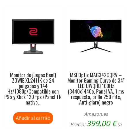
Monitor de juegos BenQ
MSI Optix MAG342CQRV –
ZOWIE XL2411K de 24
Monitor Gaming Curvo de 34″
pulgadas y 144
LED UWQHD 100Hz
Hz/1080p/Compatible con
(3440x1440p, Panel VA, 1 ms
PS5 y Xbox 120 fps /Panel TN
respuesta, brillo 250 nits,
nativo…
Anti-glare) negro
Amazon.es
Añadir al carrito
399,00
€
Precio:
(a