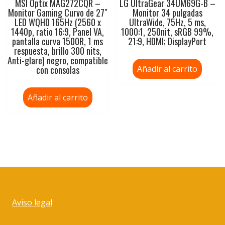
MSI Optix MAG272CQR –
LG UltraGear 34UM69G-B –
Monitor Gaming Curvo de 27″
Monitor 34 pulgadas
LED WQHD 165Hz (2560 x
UltraWide, 75Hz, 5 ms,
1440p, ratio 16:9, Panel VA,
1000:1, 250nit, sRGB 99%,
pantalla curva 1500R, 1 ms
21:9, HDMI; DisplayPort
respuesta, brillo 300 nits,
Anti-glare) negro, compatible
con consolas
Añadir al carrito
Añadir al carrito
Aviso legal