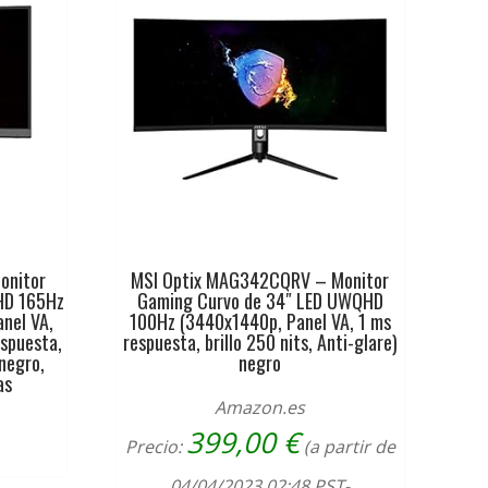
onitor
MSI Optix MAG342CQRV – Monitor
HD 165Hz
Gaming Curvo de 34″ LED UWQHD
anel VA,
100Hz (3440x1440p, Panel VA, 1 ms
espuesta,
respuesta, brillo 250 nits, Anti-glare)
 negro,
negro
as
Amazon.es
399,00
€
Precio:
(a partir de
04/04/2023 02:48 PST-