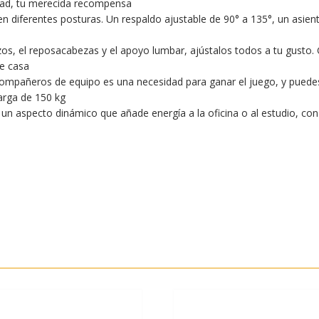
dad, tu merecida recompensa
en diferentes posturas. Un respaldo ajustable de 90° a 135°, un asie
zos, el reposacabezas y el apoyo lumbar, ajústalos todos a tu gusto. Gi
de casa
mpañeros de equipo es una necesidad para ganar el juego, y puedes c
arga de 150 kg
un aspecto dinámico que añade energía a la oficina o al estudio, co