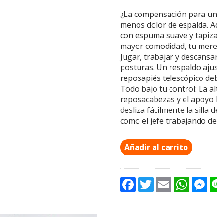
¿La compensación para un 
menos dolor de espalda. Aq
con espuma suave y tapizad
mayor comodidad, tu mer
Jugar, trabajar y descansa
posturas. Un respaldo ajus
reposapiés telescópico deb
Todo bajo tu control: La al
reposacabezas y el apoyo l
desliza fácilmente la silla 
como el jefe trabajando d
Añadir al carrito
F
T
E
W
M
a
w
m
h
e
c
i
a
a
s
e
t
i
t
s
b
t
l
s
e