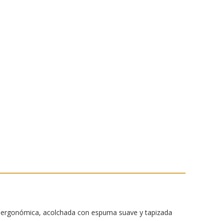
r
a
m
g ergonómica, acolchada con espuma suave y tapizada