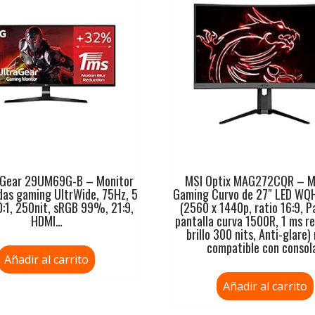
aGear 29UM69G-B – Monitor
MSI Optix MAG272CQR – M
das gaming UltrWide, 75Hz, 5
Gaming Curvo de 27″ LED WQ
:1, 250nit, sRGB 99%, 21:9,
(2560 x 1440p, ratio 16:9, P
HDMI…
pantalla curva 1500R, 1 ms r
brillo 300 nits, Anti-glare)
compatible con consol
Añadir al carrito
Añadir al carrito