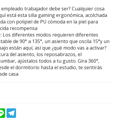
empleado trabajador debe ser? Cualquier cosa
uí está esta silla gaming ergonómica, acolchada
a con polipiel de PU cómoda en la piel para
ecida recompensa
r: Los diferentes modos requieren diferentes
table de 90° a 135°, un asiento que oscila 15°y un
ajo están aquí, así que ¿qué modo vas a activar?
tura del asiento, los reposabrazos, el
umbar, ajústalos todos a tu gusto. Gira 360°,
desde el dormitorio hasta el estudio, te sentirás
esde casa
L
T
i
e
n
l
e
e
g