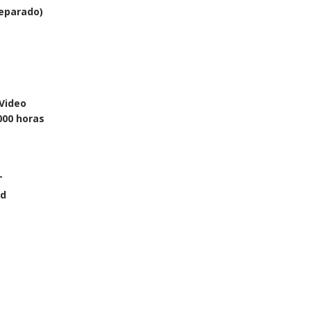
separado)
-Video
000 horas
T
od