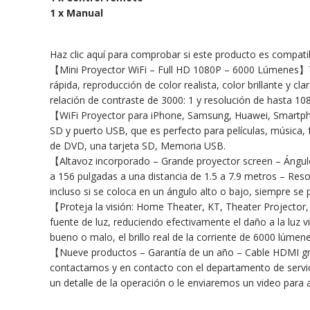
1 x Manual
Haz clic aquí para comprobar si este producto es compat
【Mini Proyector WiFi – Full HD 1080P – 6000 Lúmenes】Tec
rápida, reproducción de color realista, color brillante y c
relación de contraste de 3000: 1 y resolución de hasta 108
【WiFi Proyector para iPhone, Samsung, Huawei, Smartphon
SD y puerto USB, que es perfecto para películas, música,
de DVD, una tarjeta SD, Memoria USB.
【Altavoz incorporado – Grande proyector screen – Ángulo
a 156 pulgadas a una distancia de 1.5 a 7.9 metros – Resol
incluso si se coloca en un ángulo alto o bajo, siempre se
【Proteja la visión: Home Theater, KT, Theater Projector, 
fuente de luz, reduciendo efectivamente el daño a la luz v
bueno o malo, el brillo real de la corriente de 6000 lúmene
【Nueve productos – Garantía de un año – Cable HDMI grati
contactarnos y en contacto con el departamento de servici
un detalle de la operación o le enviaremos un video para