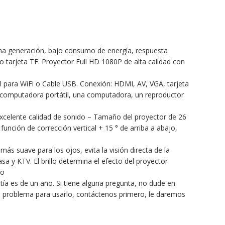
ima generación, bajo consumo de energía, respuesta
a o tarjeta TF. Proyector Full HD 1080P de alta calidad con
 para WiFi o Cable USB. Conexión: HDMI, AV, VGA, tarjeta
na computadora portátil, una computadora, un reproductor
xcelente calidad de sonido – Tamaño del proyector de 26
unción de corrección vertical + 15 ° de arriba a abajo,
s suave para los ojos, evita la visión directa de la
sa y KTV. El brillo determina el efecto del proyector
so
ía es de un año. Si tiene alguna pregunta, no dude en
gún problema para usarlo, contáctenos primero, le daremos