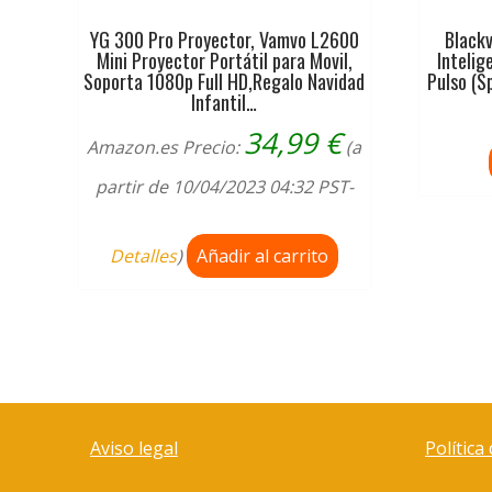
YG 300 Pro Proyector, Vamvo L2600
Black
Mini Proyector Portátil para Movil,
Inteli
Soporta 1080p Full HD,Regalo Navidad
Pulso (Sp
Infantil…
34,99
€
Amazon.es Precio:
(a
partir de 10/04/2023 04:32 PST-
Detalles
)
Añadir al carrito
Aviso legal
Política