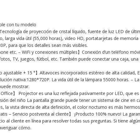
ible con tu modelo
nología de proyección de cristal líquido, fuente de luz LED de últ
laro, larga vida útil (55,000 horas), video HD, portatarjetas de memori
0P, para que los detalles sean más visibles.
e etc. – WiFi y conexiones múltiples】Conexión d’un teléfono móvil
 fotos, TV, juegos, fútbol, etc. También puede conectar una caja, u
 ajustable + 15 °】Altavoces incorporados estéreo de alta calidad, E
ución nativa:1280*720P. La vida útil de la lámpara 55000 horas. – La f
 puede mostrar.
Office】 Projector es una luz reflejada pasivamente por LED, que es má
isión del niño La pantalla grande puede tener un sistema de cine en ca
s, la vista directa de alta definición, el color nocturno es más hermo
s – Servicio postventa al cliente】 ¡Producto 100% nuevo! La garant
o al cliente en línea para resolver todas sus preguntas. Si tiene al
 averiguar cómo.