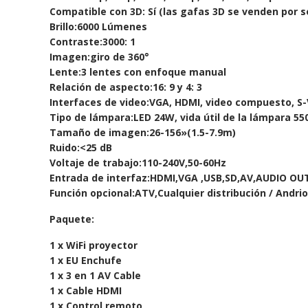
Compatible con 3D: Sí (las gafas 3D se venden por 
Brillo:6000 Lúmenes
Contraste:3000: 1
Imagen:giro de 360°
Lente:3 lentes con enfoque manual
Relación de aspecto:16: 9 y 4: 3
Interfaces de video:VGA, HDMI, video compuesto, S
Tipo de lámpara:LED 24W, vida útil de la lámpara 55
Tamaño de imagen:26-156»(1.5-7.9m)
Ruido:<25 dB
Voltaje de trabajo:110-240V,50-60Hz
Entrada de interfaz:HDMI,VGA ,USB,SD,AV,AUDIO OU
Función opcional:ATV,Cualquier distribución / Andri
Paquete:
1 x WiFi proyector
1 x EU Enchufe
1 x 3 en 1 AV Cable
1 x Cable HDMI
1 x Control remoto