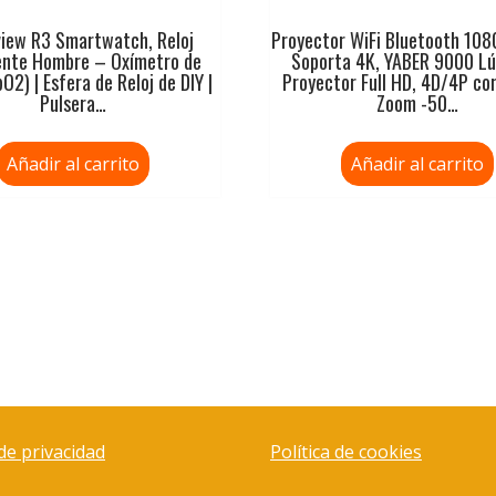
view R3 Smartwatch, Reloj
Proyector WiFi Bluetooth 108
gente Hombre – Oxímetro de
Soporta 4K, YABER 9000 L
O2) | Esfera de Reloj de DIY |
Proyector Full HD, 4D/4P co
Pulsera…
Zoom -50…
Añadir al carrito
Añadir al carrito
 de privacidad
Política de cookies