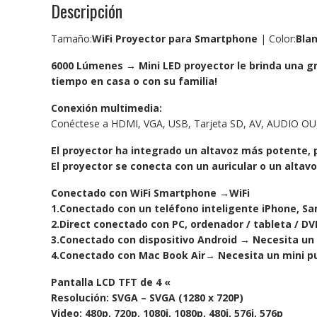
Descripción
Tamaño:
WiFi Proyector para Smartphone
| Color:
Bla
6000 Lúmenes → Mini LED proyector le brinda una gr
tiempo en casa o con su familia!
Conexión multimedia:
Conéctese a HDMI, VGA, USB, Tarjeta SD, AV, AUDIO OUT. C
El proyector ha integrado un altavoz más potente, p
El proyector se conecta con un auricular o un altavo
Conectado con WiFi Smartphone →WiFi
1.Conectado con un teléfono inteligente iPhone, Sa
2.Direct conectado con PC, ordenador / tableta / DVD
3.Conectado con dispositivo Android → Necesita un
4.Conectado con Mac Book Air→ Necesita un mini pu
Pantalla LCD TFT de 4 «
Resolución: SVGA – SVGA (1280 x 720P)
Video: 480p, 720p, 1080i, 1080p, 480i, 576i, 576p