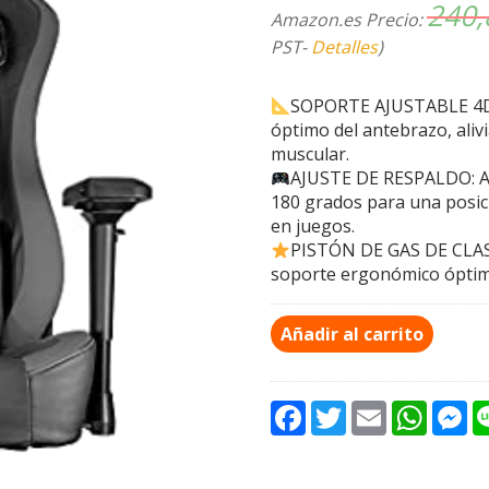
240
Amazon.es Precio:
PST-
Detalles
)
SOPORTE AJUSTABLE 4D: 
óptimo del antebrazo, aliv
muscular.
AJUSTE DE RESPALDO: Aju
180 grados para una posic
en juegos.
PISTÓN DE GAS DE CLASE 4
soporte ergonómico óptim
Añadir al carrito
F
T
E
W
M
a
w
m
h
e
c
i
a
a
s
e
t
i
t
s
b
t
l
s
e