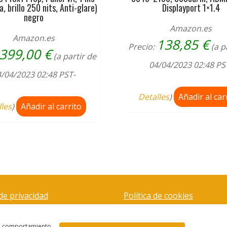
, brillo 250 nits, Anti-glare)
Displayport 1×1.4
negro
Amazon.es
Amazon.es
138,85
€
Precio:
(a p
399,00
€
(a partir de
04/04/2023 02:48 PS
/04/2023 02:48 PST-
Detalles
)
Añadir al car
lles
)
Añadir al carrito
 de privacidad
Política de cookies
el comportamiento