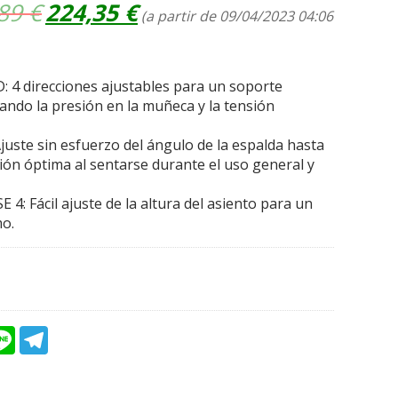
El
El
,89
€
224,35
€
(a partir de 09/04/2023 04:06
precio
precio
original
actual
era:
es:
240,89 €.
224,35 €.
4 direcciones ajustables para un soporte
iando la presión en la muñeca y la tensión
ste sin esfuerzo del ángulo de la espalda hasta
ión óptima al sentarse durante el uso general y
: Fácil ajuste de la altura del asiento para un
o.
L
T
i
e
n
l
e
e
g