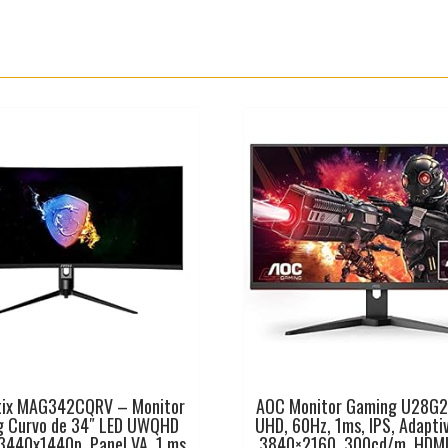
tix MAG342CQRV – Monitor
AOC Monitor Gaming U28G2
g Curvo de 34″ LED UWQHD
UHD, 60Hz, 1ms, IPS, Adapti
3440x1440p, Panel VA, 1 ms
3840×2160, 300cd/m, HDMI