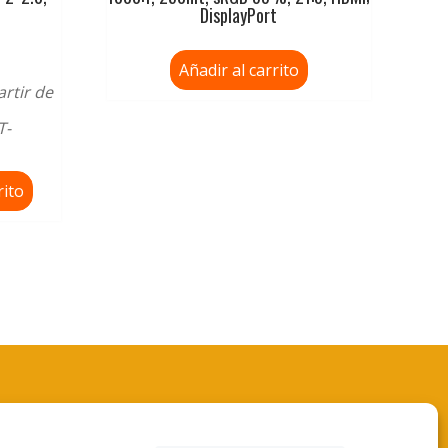
DisplayPort
Añadir al carrito
artir de
T-
rito