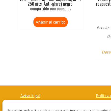
250 nits, Anti-glare) negro,
respuesta
compatible con consolas
Añadir al carrito
Precio:
04
Deta
Aviso legal
Política
Esta página web utiliza cookies propias y de terceros para comprender 