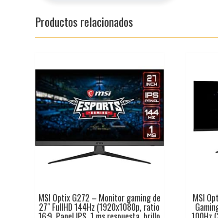
Productos relacionados
MSI Optix G272 – Monitor gaming de
MSI Op
27″ FullHD 144Hz (1920x1080p, ratio
Gamin
16:9, Panel IPS, 1 ms respuesta, brillo
100Hz (