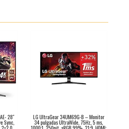
AE- 28″
LG UltraGear 34UM69G-B – Monitor
ve Sync,
34 pulgadas UltraWide, 75Hz, 5 ms,
 2×2.0,
1000:1, 250nit, sRGB 99%, 21:9, HDMI;