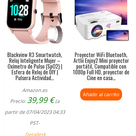
Blackview R3 Smartwatch,
Proyector WiFi Bluetooth,
Reloj Inteligente Mujer –
Artlii Enjoy2 Mini proyector
Oxímetro de Pulso (SpO2) |
portátil, Compatible con
Esfera de Reloj de DIY |
1080p Full HD, proyector de
Pulsera Actividad…
Cine en casa…
Amazon.es
Añadir al carrito
39,99
€
Precio:
(a
partir de 07/04/2023 04:33
PST-
Detalles
)