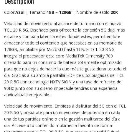
Descripción
Color:
Azul
| Tamaño:
4GB – 128GB
| Nombre de estilo:
20R
Velocidad de movimiento al alcance de tu mano con el nuevo
TCL 20 R 5G. Diseñado para ofrecerte la conexión 5G dual más
estable y con baja latencia estés dónde estés, permitiéndote
almacenar todo el contenido que necesitas en su memoria de
128GB, ampliable por MicroSD hasta 1TB. El TCL 20 R 5G
integra el procesador octa core MediaTek Dimensity 700
diseñado para un consumo de batería totalmente optimizado
para que no dejes de hacer lo que más te gusta durante todo el
día. Gracias a su amplia pantalla HD+ de 6,52 pulgadas del TCL
20 R 5G con tecnología NXTVISION y una tasa de refresco de
90Hz junto con su diseño impecable tendrás una experiecia
audiovisual inmejorable.
Velocidad de movimiento. Empieza a disfrutar del 5G con el TCL
20 R 5G y prepárate para un nuevo nivel de potencia en cada
una de tus partidas online o en la gestión multitarea del día a
día. Accede a tu contenido multimedia favorito de forma
ultrarrápida con el TCL 20 R 5G, que gracias a la red 5G dual