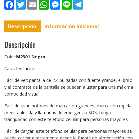
F
T
E
W
M
L
T
a
w
m
h
e
i
e
c
i
a
a
s
n
l
e
t
i
t
s
e
e
b
t
l
s
e
g
Descripción
Información adicional
o
e
A
n
r
o
r
p
g
a
k
p
e
m
r
Descripción
Color:
M2301 Negro
Caracteristicas:
Fácil de ver: pantalla de 2.4 pulgadas con fuente grande, el brillo
y el contraste de la pantalla se pueden ajustar para una máxima
comodidad visual
Fácil de usar: botones de marcación grandes, marcación rápida
preestablecida y llamadas de emergencia SOS, tenga
tranquilidad con este teléfono celular para personas mayores
Fácil de cargar: este teléfono celular para personas mayores se
puede cargar directamente desde la fuente de alimentación con