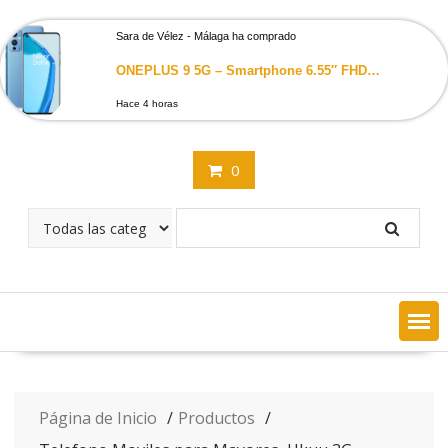
Saltar
contenido
Sara de Vélez - Málaga ha comprado
ONEPLUS 9 5G – Smartphone 6.55″ FHD+ AMOLED 120Hz (Snapdragon 888, 8GB RAM + 128GB almacenamiento, Triple camara Hasselblad 48+50+2Mpx, 4500mah con carga rapida 65W) Dual Sim – Arctic Sky
Hace 4 horas
0
Página de Inicio
Productos