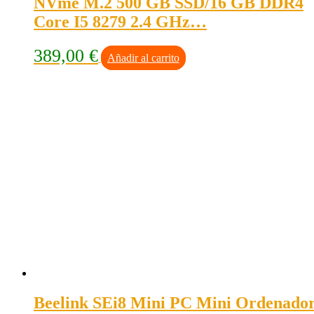
NVme M.2 500 GB SSD/16 GB DDR4
Core I5 8279 2.4 GHz…
389,00
€
Añadir al carrito
Beelink SEi8 Mini PC Mini Ordenado