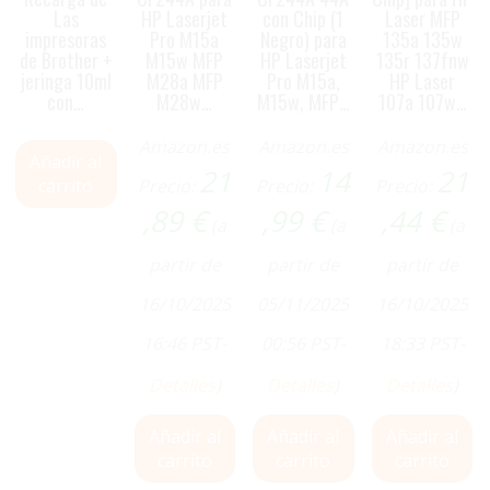
Las
HP Laserjet
con Chip (1
Laser MFP
impresoras
Pro M15a
Negro) para
135a 135w
de Brother +
M15w MFP
HP Laserjet
135r 137fnw
jeringa 10ml
M28a MFP
Pro M15a,
HP Laser
con…
M28w…
M15w, MFP…
107a 107w…
Amazon.es
Amazon.es
Amazon.es
Añadir al
21
14
21
carrito
Precio:
Precio:
Precio:
,89
€
,99
€
,44
€
(a
(a
(a
partir de
partir de
partir de
16/10/2025
05/11/2025
16/10/2025
16:46 PST-
00:56 PST-
18:33 PST-
Detalles
)
Detalles
)
Detalles
)
Añadir al
Añadir al
Añadir al
carrito
carrito
carrito