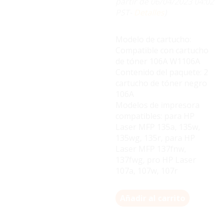
partir de 06/04/2023 04:02
PST-
Detalles
)
Modelo de cartucho:
Compatible con cartucho
de tóner 106A W1106A
Contenido del paquete: 2
cartucho de tóner negro
106A
Modelos de impresora
compatibles: para HP
Laser MFP 135a, 135w,
135wg, 135r, para HP
Laser MFP 137fnw,
137fwg, pro HP Laser
107a, 107w, 107r
Añadir al carrito