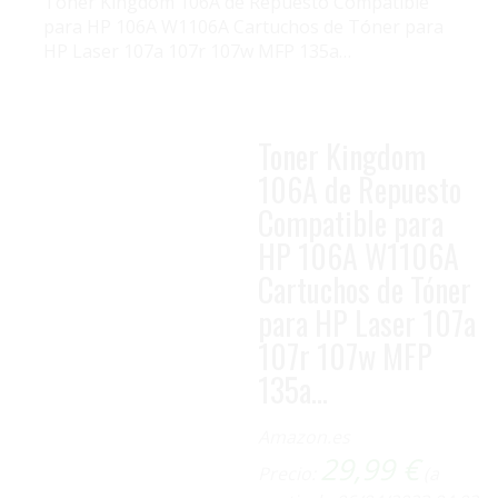
Toner Kingdom 106A de Repuesto Compatible
para HP 106A W1106A Cartuchos de Tóner para
HP Laser 107a 107r 107w MFP 135a…
Toner Kingdom
106A de Repuesto
Compatible para
HP 106A W1106A
Cartuchos de Tóner
para HP Laser 107a
107r 107w MFP
ENVÍO GRATIS
135a…
Amazon.es
29,99
€
Precio:
(a