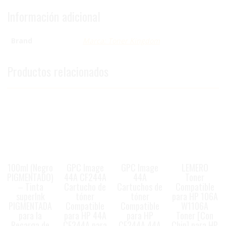
Información adicional
Brand
Marca: Toner Kingdom
Productos relacionados
100ml (Negro
GPC Image
GPC Image
LEMERO
PIGMENTADO)
44A CF244A
44A
Toner
– Tinta
Cartucho de
Cartuchos de
Compatible
superInk
tóner
tóner
para HP 106A
PIGMENTADA
Compatible
Compatible
W1106A
para la
para HP 44A
para HP
Toner [Con
Recarga de
CF244A para
CF244A 44A
Chip] para HP