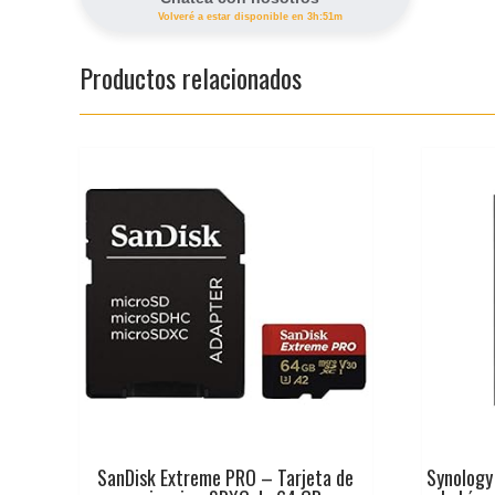
Volveré a estar disponible en 3h:51m
Productos relacionados
SanDisk Extreme PRO – Tarjeta de
Synology