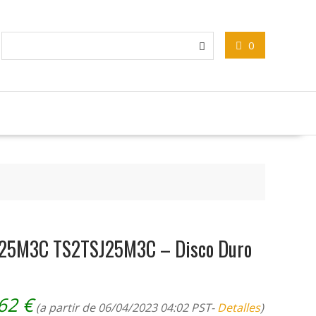
0
t 25M3C TS2TSJ25M3C – Disco Duro
,62
€
(a partir de 06/04/2023 04:02 PST-
Detalles
)