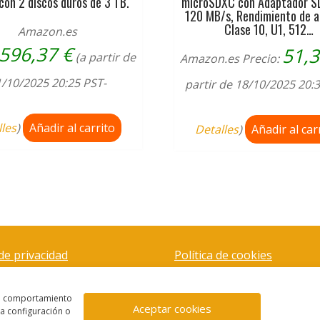
con 2 discos duros de 3 TB.
microSDXC con Adaptador SD
120 MB/s, Rendimiento de a
Clase 10, U1, 512…
Amazon.es
596,37
€
51,
(a partir de
Amazon.es Precio:
/10/2025 20:25 PST-
partir de 18/10/2025 20:
lles
)
Añadir al carrito
Detalles
)
Añadir al car
 de privacidad
Política de cookies
el comportamiento
Aceptar cookies
la configuración o