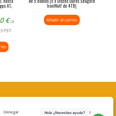
, hasta
de 5 Bahías (5 x Discos Duros Seagate
pps A1,
IronWolf de 4TB)
30
€
Añadir al carrito
(a
33 PST-
rito
Denegar
Ver preferencias
Hola ¿Necesitas ayuda?