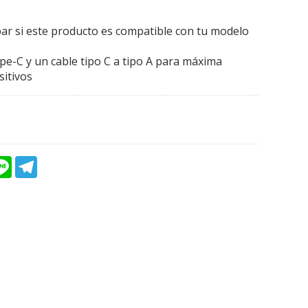
bar si este producto es compatible con tu modelo
e-C y un cable tipo C a tipo A para máxima
sitivos
L
T
i
e
n
l
e
e
g
r
a
m