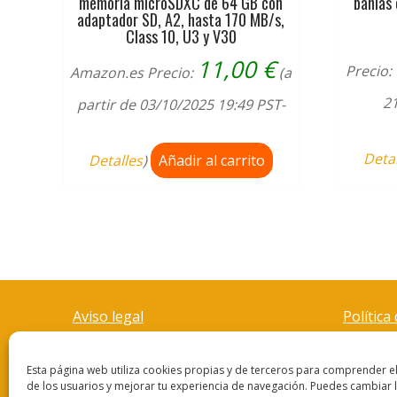
memoria microSDXC de 64 GB con
bahías 
adaptador SD, A2, hasta 170 MB/s,
Class 10, U3 y V30
11,00
€
Precio:
Amazon.es Precio:
(a
21
partir de 03/10/2025 19:49 PST-
Deta
Detalles
)
Añadir al carrito
Aviso legal
Política
Esta página web utiliza cookies propias y de terceros para comprender 
de los usuarios y mejorar tu experiencia de navegación. Puedes cambiar 