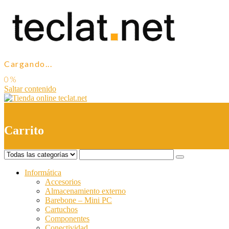
Cargando...
Saltar contenido
0
Carrito
Informática
Accesorios
Almacenamiento externo
Barebone – Mini PC
Cartuchos
Componentes
Conectividad