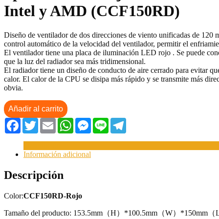
Intel y AMD (CCF150RD)
Diseño de ventilador de dos direcciones de viento unificadas de 120 mm
control automático de la velocidad del ventilador, permitir el enfriam
El ventilador tiene una placa de iluminación LED rojo . Se puede conect
que la luz del radiador sea más tridimensional.
El radiador tiene un diseño de conducto de aire cerrado para evitar que
calor. El calor de la CPU se disipa más rápido y se transmite más direc
obvia.
Añadir al carrito
Facebook
Twitter
Email
WhatsApp
Messenger
Line
Telegram
Descripción
Información adicional
Descripción
Color:
CCF150RD-Rojo
Tamaño del producto: 153.5mm（H）*100.5mm（W）*150mm