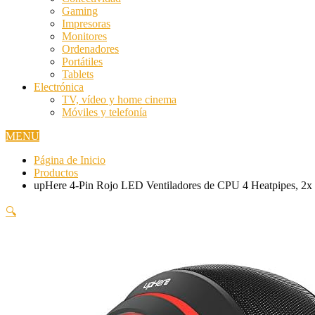
Gaming
Impresoras
Monitores
Ordenadores
Portátiles
Tablets
Electrónica
TV, vídeo y home cinema
Móviles y telefonía
MENU
Página de Inicio
Productos
upHere 4-Pin Rojo LED Ventiladores de CPU 4 Heatpipes, 
🔍