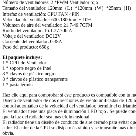
Número de ventiladores: 2 *PWM Ventilador rojo
Tamaño del ventilador: 120mm（L）*120mm（W）*25mm（H)
Interfaz de ventilación: CPU FAN 4PIN
Velocidad del ventilador: 600-1800rpm ± 10%
Volumen de aire del ventilador: 21.7-49.7CFM
Ruido del ventilador: 16.1-27.7db.A
Voltaje del ventilador: DC12V
Corriente del ventilador: 0.38A
Peso del producto: 658g
El paquete incluye:
1 * CPU de Ventilador
1 * soporte negro de Intel
8 * clavos de plástico negro
8 * clavos de plástico transparente
1 * pasta térmica
Haz clic aquí para comprobar si este producto es compatible con tu m
Diseño de ventilador de dos direcciones de viento unificadas de 120 mm
control automático de la velocidad del ventilador, permitir el enfriam
El ventilador tiene una placa de iluminación LED rojo . Se puede conect
que la luz del radiador sea más tridimensional.
El radiador tiene un diseño de conducto de aire cerrado para evitar que
calor. El calor de la CPU se disipa más rápido y se transmite más direc
obvia.