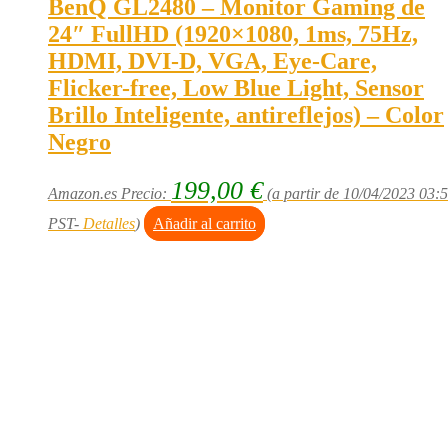
BenQ GL2480 – Monitor Gaming de
24″ FullHD (1920×1080, 1ms, 75Hz,
HDMI, DVI-D, VGA, Eye-Care,
Flicker-free, Low Blue Light, Sensor
Brillo Inteligente, antireflejos) – Color
Negro
199,00
€
Amazon.es Precio:
(a partir de 10/04/2023 03:
PST-
Detalles
)
Añadir al carrito