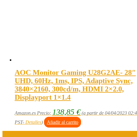
AOC Monitor Gaming U28G2AE- 28″
UHD, 60Hz, 1ms, IPS, Adaptive Sync,
3840×2160, 300cd/m, HDMI 2×2.0,
Displayport 1×1.4
138,85
€
Amazon.es Precio:
(a partir de 04/04/2023 02:
PST-
Detalles
)
Añadir al carrito
Aviso legal