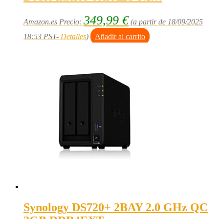
349,99
€
Amazon.es Precio:
(a partir de 18/09/2025
18:53 PST-
Detalles
)
Añadir al carrito
Synology DS720+ 2BAY 2.0 GHz QC