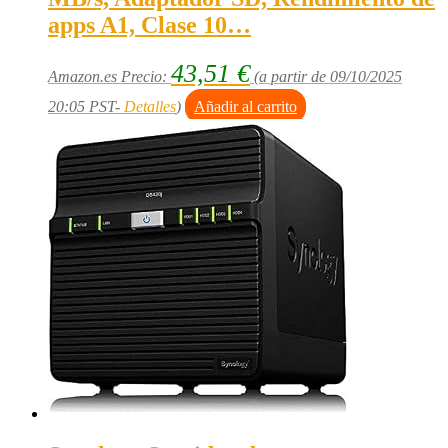
apps A1, Clase 10…
43,51
€
Amazon.es Precio:
(a partir de 09/10/2025
20:05 PST-
Detalles
)
Añadir al carrito