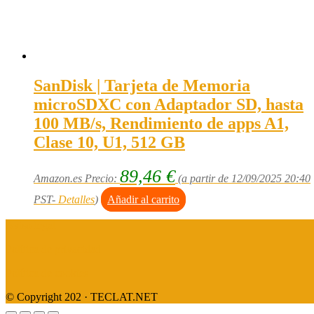
SanDisk | Tarjeta de Memoria
microSDXC con Adaptador SD, hasta
100 MB/s, Rendimiento de apps A1,
Clase 10, U1, 512 GB
89,46
€
Amazon.es Precio:
(a partir de 12/09/2025 20:40
PST-
Detalles
)
Añadir al carrito
Aviso legal
Política de privacidad
Política de cookies
© Copyright 202 · TECLAT.NET