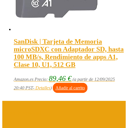
SanDisk | Tarjeta de Memoria
microSDXC con Adaptador SD, hasta
100 MB/s, Rendimiento de apps A1,
Clase 10, U1, 512 GB
89,46
€
Amazon.es Precio:
(a partir de 12/09/2025
20:40 PST-
Detalles
)
Añadir al carrito
Aviso legal
Política de privacidad
Política de cookies