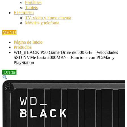
Portátiles
Tablets
Electrónica
TV, vídeo y home cinema
Móviles y telefonía
MENU
Página de Inicio
Productos
WD_BLACK P50 Game Drive de 500 GB – Velocidades
SSD NVMe hasta 2000MB/s – Funciona con PC/Mac y
PlayStation
¡Oferta!