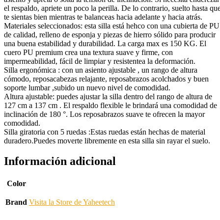
el respaldo, apriete un poco la perilla. De lo contrario, suelto hasta qu
te sientas bien mientras te balanceas hacia adelante y hacia atrás.
Materiales seleccionados: esta silla está hehco con una cubierta de PU
de calidad, relleno de esponja y piezas de hierro sólido para producir
una buena estabilidad y durabilidad. La carga max es 150 KG. El
cuero PU premium crea una textura suave y firme, con
impermeabilidad, fácil de limpiar y resistentea la deformación.
Silla ergonómica : con un asiento ajustable , un rango de altura
cómodo, reposacabezas relajante, reposabrazos acolchados y buen
soporte lumbar ,subido un nuevo nivel de comodidad.
Altura ajustable: puedes ajustar la silla dentro del rango de altura de
127 cm a 137 cm . El respaldo flexible le brindará una comodidad de
inclinación de 180 °. Los reposabrazos suave te ofrecen la mayor
comodidad.
Silla giratoria con 5 ruedas :Estas ruedas están hechas de material
duradero.Puedes moverte libremente en esta silla sin rayar el suelo.
Información adicional
Color
Brand
Visita la Store de Yaheetech