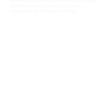
Beelink U59 Mini PC Windows 10 con Intel Jasper
N5095 Procesador (hasta 2,9GHz) Mini
Ordenadores de Sobremesa con 8GB…
ENVÍO GRATIS