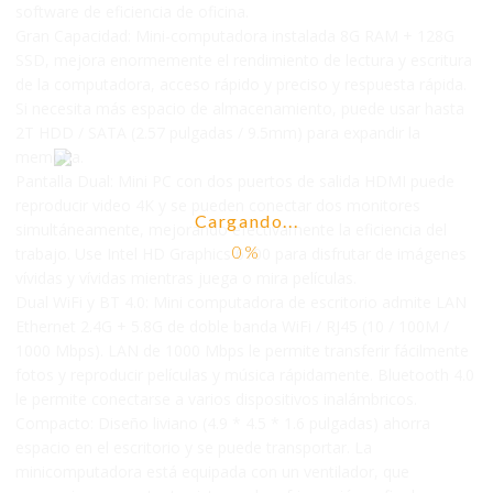
software de eficiencia de oficina.
Gran Capacidad: Mini-computadora instalada 8G RAM + 128G
SSD, mejora enormemente el rendimiento de lectura y escritura
de la computadora, acceso rápido y preciso y respuesta rápida.
Si necesita más espacio de almacenamiento, puede usar hasta
2T HDD / SATA (2.57 pulgadas / 9.5mm) para expandir la
memoria.
Pantalla Dual: Mini PC con dos puertos de salida HDMI puede
reproducir video 4K y se pueden conectar dos monitores
Cargando...
simultáneamente, mejorando efectivamente la eficiencia del
trabajo. Use Intel HD Graphics 6100 para disfrutar de imágenes
vívidas y vívidas mientras juega o mira películas.
Dual WiFi y BT 4.0: Mini computadora de escritorio admite LAN
Ethernet 2.4G + 5.8G de doble banda WiFi / RJ45 (10 / 100M /
1000 Mbps). LAN de 1000 Mbps le permite transferir fácilmente
fotos y reproducir películas y música rápidamente. Bluetooth 4.0
le permite conectarse a varios dispositivos inalámbricos.
Compacto: Diseño liviano (4.9 * 4.5 * 1.6 pulgadas) ahorra
espacio en el escritorio y se puede transportar. La
minicomputadora está equipada con un ventilador, que