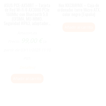
ASUS PCE-AX58BT – Tarjeta
Nox NXCBAYMX – Caja de
de Red Wi-Fi 6 AX3000 PCIe
ordenador torre Micro ATX,
160Mhz con Bluetooth 5.0
color negro [España]
(OFDMA, MU-MIMO,
Seguridad WPA3, adaptador…
Añadir al carrito
Amazon.es
99,00
€
Precio:
(a
partir de 03/11/2025 11:10
PST-
Detalles
)
Añadir al carrito