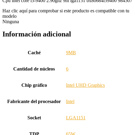
Cpu intel core i5-9400 2.90ghz 9m lga1151 bx80684i59400 984507
Haz clic aquí para comprobar si este producto es compatible con tu
modelo
Ninguna
Información adicional
Caché
9MB
Cantidad de núcleos
6
Chip gráfico
Intel UHD Graphics
Fabricante del procesador
Intel
Socket
LGA1151
TDP
65W