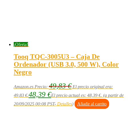
¡Oferta!
Tooq TQC-3005U3 – Caja De
Ordenador (USB 3.0, 500 W), Color
Negro
49,83
€
Amazon.es Precio:
El precio original era:
48,39
€
49,83 €.
El precio actual es: 48,39 €.
(a partir de
20/09/2025 00:08 PST-
Detalles
)
Añadir al carrito