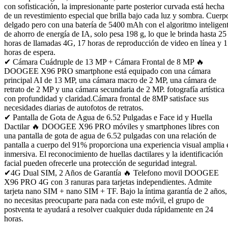
con sofisticación, la impresionante parte posterior curvada está hecha
de un revestimiento especial que brilla bajo cada luz y sombra. Cuerp
delgado pero con una batería de 5400 mAh con el algoritmo inteligen
de ahorro de energía de IA, solo pesa 198 g, lo que le brinda hasta 25
horas de llamadas 4G, 17 horas de reproducción de video en línea y 
horas de espera.
✔ Cámara Cuádruple de 13 MP + Cámara Frontal de 8 MP 🔥
DOOGEE X96 PRO smartphone está equipado con una cámara
principal AI de 13 MP, una cámara macro de 2 MP, una cámara de
retrato de 2 MP y una cámara secundaria de 2 MP. fotografía artística
con profundidad y claridad.Cámara frontal de 8MP satisface sus
necesidades diarias de autofotos de retratos.
✔ Pantalla de Gota de Agua de 6.52 Pulgadas e Face id y Huella
Dactilar 🔥 DOOGEE X96 PRO móviles y smartphones libres con
una pantalla de gota de agua de 6.52 pulgadas con una relación de
pantalla a cuerpo del 91% proporciona una experiencia visual amplia 
inmersiva. El reconocimiento de huellas dactilares y la identificación
facial pueden ofrecerle una protección de seguridad integral.
✔4G Dual SIM, 2 Años de Garantía 🔥 Telefono movil DOOGEE
X96 PRO 4G con 3 ranuras para tarjetas independientes. Admite
tarjeta nano SIM + nano SIM + TF. Bajo la íntima garantía de 2 años,
no necesitas preocuparte para nada con este móvil, el grupo de
postventa te ayudará a resolver cualquier duda rápidamente en 24
horas.