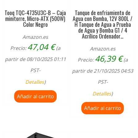
Tooq TQC-4735U3C-B – Caja
Tanque de enfriamiento de
minitorre, Micro-ATX (500W)
Agua con Bomba, 12V 800L /
Color Negro
H Tanque de Agua a Prueba
de Agua y Bomba G1 / 4
Acrílico Ordenador…
Amazon.es
47,04
€
Precio:
(a
Amazon.es
46,39
€
partir de 08/10/2025 01:11
Precio:
(a
PST-
partir de 21/10/2025 04:53
Detalles
)
PST-
Detalles
)
Añadir al carrito
Añadir al carrito