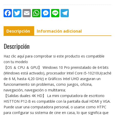
F
T
E
W
M
L
T
a
w
m
h
e
i
e
c
i
a
a
s
n
l
e
t
i
t
s
e
e
b
t
l
s
e
g
Descripción
Información adicional
o
e
A
n
r
o
r
p
g
a
k
p
e
m
r
Descripción
Haz clic aquí para comprobar si este producto es compatible
con tu modelo
【OS ＆ CPU ＆ GPU】 Windows 10 Pro preinstalado de 64 bits
(Windows está activado), procesador Intel Core i5-10210U(caché
de 6 M, hasta 4,20 GHz) e Gráficos Intel UHD aseguran un
funcionamiento sin problemas, como juegos, oficina,
navegación, navegación o multitarea;
【Salidas duales 4K HD】 La mini computadora de escritorio
HISTTON P12-B es compatible con la pantalla dual HDMI y VGA.
Puede usar una computadora personal, o usarse como HTPC
para configurar su sistema de cine en casa, lo que significa que