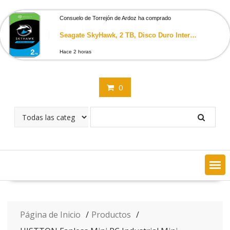
Saltar
contenido
Consuelo de Torrejón de Ardoz ha comprado
Seagate SkyHawk, 2 TB, Disco Duro Interno De Vigilancia, HDD, 3.5″ SATA 6 GB/s, Caché 64 MB, DVR, Sistema de cámaras de seguridad NVR y 3 años de servicios Rescue (ST2000VX008)
Hace 2 horas
0
Página de Inicio
Productos