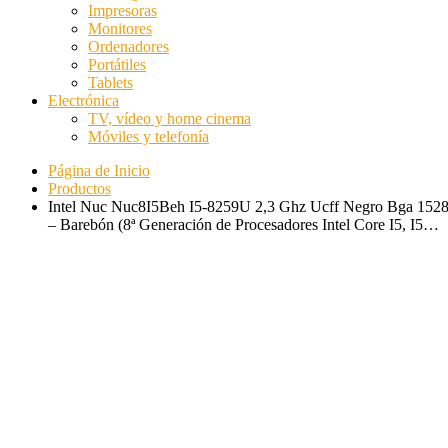
Impresoras
Monitores
Ordenadores
Portátiles
Tablets
Electrónica
TV, vídeo y home cinema
Móviles y telefonía
Página de Inicio
Productos
Intel Nuc Nuc8I5Beh I5-8259U 2,3 Ghz Ucff Negro Bga 152
– Barebón (8ª Generación de Procesadores Intel Core I5, I5…