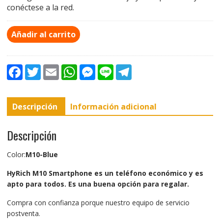
conéctese a la red.
Añadir al carrito
F
T
E
W
M
L
T
a
w
m
h
e
i
e
c
i
a
a
s
n
l
e
t
i
t
s
e
e
b
t
l
s
e
g
Descripción
Información adicional
o
e
A
n
r
o
r
p
g
a
k
p
e
m
r
Descripción
Color:
M10-Blue
HyRich M10 Smartphone es un teléfono económico y es
apto para todos. Es una buena opción para regalar.
Compra con confianza porque nuestro equipo de servicio
postventa.