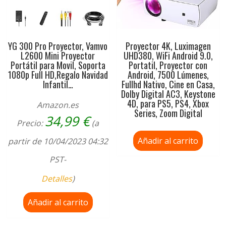
YG 300 Pro Proyector, Vamvo
Proyector 4K, Luximagen
L2600 Mini Proyector
UHD380, WiFi Android 9.0,
Portátil para Movil, Soporta
Portatil, Proyector con
1080p Full HD,Regalo Navidad
Android, 7500 Lúmenes,
Infantil…
Fullhd Nativo, Cine en Casa,
Dolby Digital AC3, Keystone
4D, para PS5, PS4, Xbox
Amazon.es
Series, Zoom Digital
34,99
€
Precio:
(a
Añadir al carrito
partir de 10/04/2023 04:32
PST-
Detalles
)
Añadir al carrito