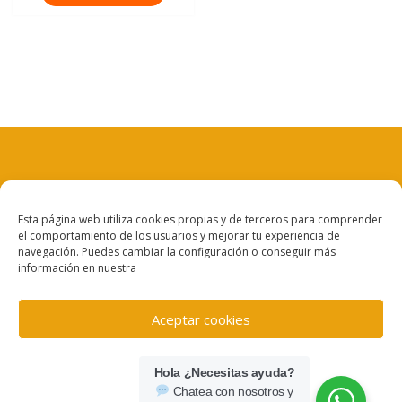
Aviso legal
Esta página web utiliza cookies propias y de terceros para comprender
el comportamiento de los usuarios y mejorar tu experiencia de
Política de privacidad
navegación. Puedes cambiar la configuración o conseguir más
información en nuestra
Política de cookies
Aceptar cookies
Denegar
Hola ¿Necesitas ayuda?
Chatea con nosotros y
Ver preferencias