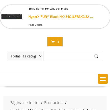
Saltar
contenido
Emilia de Pamplona ha comprado
HyperX FURY Black HX434C16FB3K2/32 Memoria RAM 32GB Kit*(2x16GB) 3466MHz DDR4 CL16 DIMM
Hace 1 hora
0
Página de Inicio
Productos